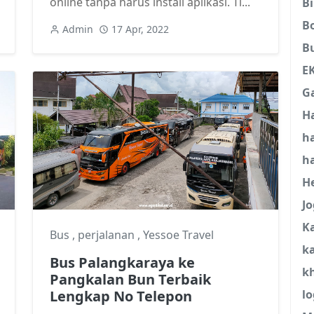
online tanpa harus install aplikasi. Ti...
B
B
Admin
17 Apr, 2022
B
E
G
H
h
ha
H
Jo
K
Bus
,
perjalanan
,
Yessoe Travel
ka
Bus Palangkaraya ke
kh
Pangkalan Bun Terbaik
Lengkap No Telepon
l