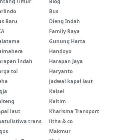
intang Timur
Blog
orlindo
Bus
us Baru
Dieng Indah
KA
Family Raya
alatama
Gunung Harta
almahera
Handoyo
arapan Indah
Harapan Jaya
rga tol
Haryanto
eha
jadwal kapal laut
gja
Kalsel
alteng
Kaltim
pal laut
Kharisma Transport
atulistiwa trans
litha & co
ogos
Makmur