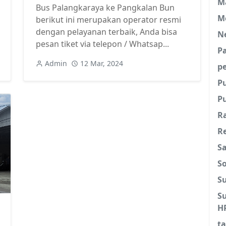
M
Bus Palangkaraya ke Pangkalan Bun
M
berikut ini merupakan operator resmi
dengan pelayanan terbaik, Anda bisa
N
pesan tiket via telepon / Whatsap...
P
Admin
12 Mar, 2024
pe
P
Pu
R
Re
S
So
S
S
H
ta