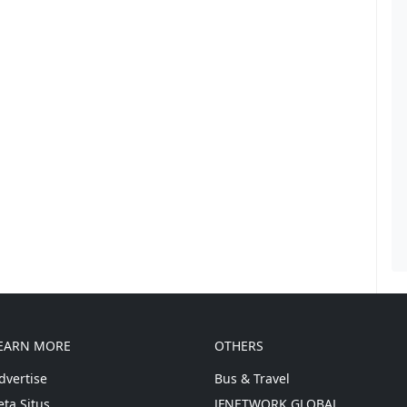
EARN MORE
OTHERS
dvertise
Bus & Travel
eta Situs
JFNETWORK GLOBAL