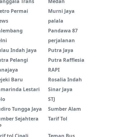
anggala Trans
Medan
etro Permai
Murni Jaya
ews
palala
alembang
Pandawa 87
lni
perjalanan
ulau Indah Jaya
Putra Jaya
tra Pelangi
Putra Rafflesia
anajaya
RAPI
jeki Baru
Rosalia Indah
amarinda Lestari
Sinar Jaya
lo
STJ
udiro Tungga Jaya
Sumber Alam
umber Sejahtera
Tarif Tol
P
rif tol Cipali
Teman Bus