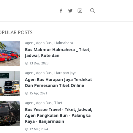
OPULAR POSTS
agen
,
Agen Bus
,
Halmahera
Bus Makmur Halmahera _ Tiket,
Jadwal, Rute dan
13 Des, 2023
agen
,
Agen Bus
,
Harapan Jaya
Agen Bus Harapan Jaya Terdekat
Dan Pemesanan Tiket Online
15 Apr, 2021
agen
,
Agen Bus
,
Tiket
Bus Yessoe Travel - Tiket, Jadwal,
Agen Pangkalan Bun - Palangka
Raya - Banjarmasin
12 Mar, 2024