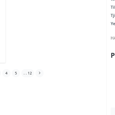
Ti
T
Ye
H
P
4
5
. . 12