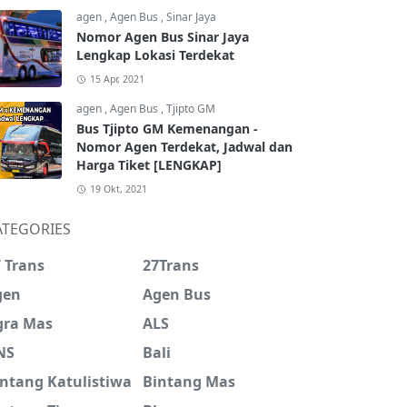
agen
,
Agen Bus
,
Sinar Jaya
Nomor Agen Bus Sinar Jaya
Lengkap Lokasi Terdekat
15 Apr, 2021
agen
,
Agen Bus
,
Tjipto GM
Bus Tjipto GM Kemenangan -
Nomor Agen Terdekat, Jadwal dan
Harga Tiket [LENGKAP]
19 Okt, 2021
ATEGORIES
 Trans
27Trans
gen
Agen Bus
gra Mas
ALS
NS
Bali
intang Katulistiwa
Bintang Mas