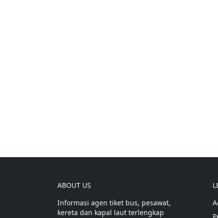
ABOUT US
L
Informasi agen tiket bus, pesawat,
A
kereta dan kapal laut terlengkap
P