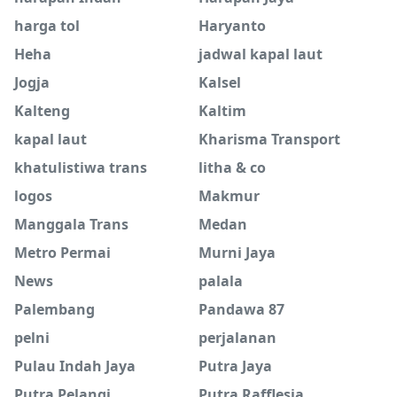
harga tol
Haryanto
Heha
jadwal kapal laut
Jogja
Kalsel
Kalteng
Kaltim
kapal laut
Kharisma Transport
khatulistiwa trans
litha & co
logos
Makmur
Manggala Trans
Medan
Metro Permai
Murni Jaya
News
palala
Palembang
Pandawa 87
pelni
perjalanan
Pulau Indah Jaya
Putra Jaya
Putra Pelangi
Putra Rafflesia