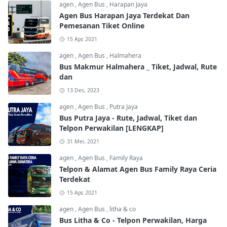
agen
,
Agen Bus
,
Harapan Jaya
Agen Bus Harapan Jaya Terdekat Dan
Pemesanan Tiket Online
15 Apr, 2021
agen
,
Agen Bus
,
Halmahera
Bus Makmur Halmahera _ Tiket, Jadwal, Rute
dan
13 Des, 2023
agen
,
Agen Bus
,
Putra Jaya
Bus Putra Jaya - Rute, Jadwal, Tiket dan
Telpon Perwakilan [LENGKAP]
31 Mei, 2021
agen
,
Agen Bus
,
Family Raya
Telpon & Alamat Agen Bus Family Raya Ceria
Terdekat
15 Apr, 2021
agen
,
Agen Bus
,
litha & co
Bus Litha & Co - Telpon Perwakilan, Harga